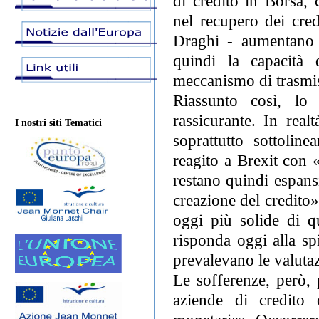
di credito in Borsa, 
nel recupero dei cred
Draghi - aumentano i
quindi la capacità 
meccanismo di trasmiss
Riassunto così, lo
rassicurante. In real
I nostri siti Tematici
soprattutto sottolin
reagito a Brexit con 
restano quindi espans
creazione del credito
oggi più solide di q
risponda oggi alla sp
prevalevano le valutazi
Le sofferenze, però, 
aziende di credito c