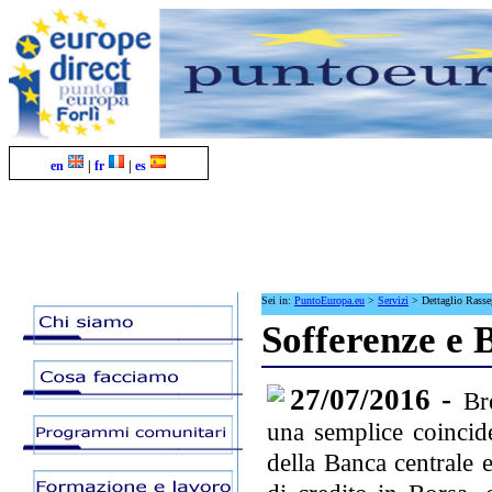
en
|
fr
|
es
Sei in:
PuntoEuropa.eu
>
Servizi
>
Dettaglio Rass
Sofferenze e B
27/07/2016 -
Br
una semplice coincide
della Banca centrale 