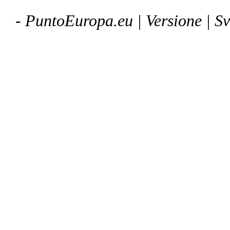
- PuntoEuropa.eu |
Versione
| S