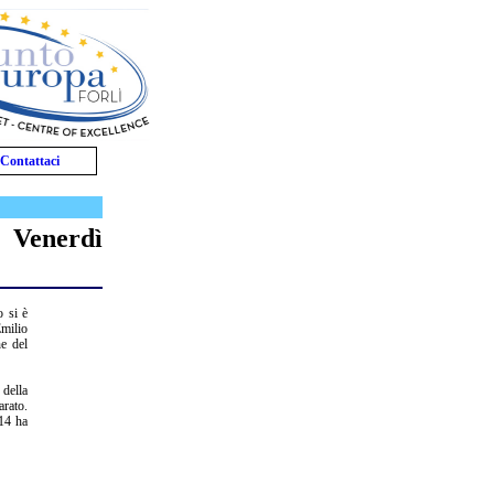
Contattaci
 Venerdì
 si è
Emilio
ne del
 della
rato.
14 ha