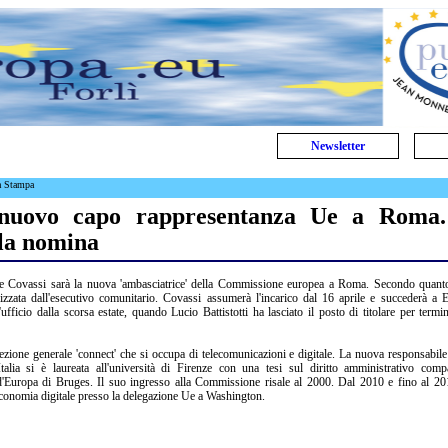
Newsletter
a Stampa
 nuovo capo rappresentanza Ue a Roma.
lla nomina
ovassi sarà la nuova 'ambasciatrice' della Commissione europea a Roma. Secondo quanto
izzata dall'esecutivo comunitario. Covassi assumerà l'incarico dal 16 aprile e succederà a 
icio dalla scorsa estate, quando Lucio Battistotti ha lasciato il posto di titolare per termi
rezione generale 'connect' che si occupa di telecomunicazioni e digitale. La nuova responsabile
lia si è laureata all'università di Firenze con una tesi sul diritto amministrativo compa
d'Europa di Bruges. Il suo ingresso alla Commissione risale al 2000. Dal 2010 e fino al 20
l'economia digitale presso la delegazione Ue a Washington.