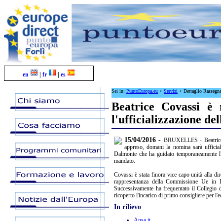
en
|
fr
|
es
Sei in:
PuntoEuropa.eu
>
Servizi
>
Dettaglio Rassegn
Beatrice Covassi è
l'ufficializzazione de
15/04/2016 -
BRUXELLES - Beatrice C
appreso, domani la nomina sarà ufficial
Dalmonte che ha guidato temporaneamente l'uff
mandato.
Covassi è stata finora vice capo unità alla di
rappresentanza della Commissione Ue in Ita
Successivamente ha frequentato il Collegio 
ricoperto l'incarico di primo consigliere per 
In rilievo
Ansa.it